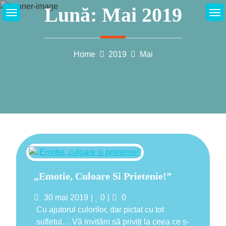
Skip
Lună:
Mai 2019
to
content
Home
2019
Mai
„Emotie, Culoare Si Prietenie!”
Posted
Likes
Comments
30 mai 2019
0
0
on
Cu ajutorul culorilor, dar pictat cu tot
sufletul… Vă invităm să priviți la ceea ce s-