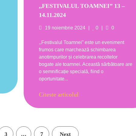
,,FESTIVALUL TOAMNEI” 13 –
14.11.2024
s
Posted
Likes
Comments
19 noiembrie 2024
0
0
on
,,Festivalul Toamnei” este un eveniment
frumos care marchează schimbarea
anotimpurilor și celebrarea recoltelor
bogate ale toamnei. Această sărbătoare are
o semnificație specială, fiind o
oportunitate...
Citeste articolul
3
…
7
Next