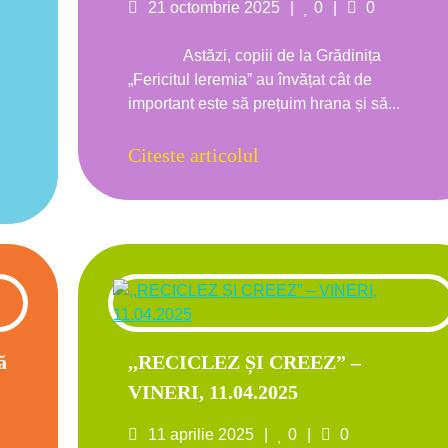
s
Posted
Likes
Comments
21 octombrie 2025
0
0
on
Astăzi, copiii de la Grădinița
„Fericitul Ieremia” au învățat cât de
important este să prețuim hrana și să...
Citeste articolul
ă
,,RECICLEZ ȘI CREEZ” –
VINERI, 11.04.2025
s
Posted
Likes
Comments
11 aprilie 2025
0
0