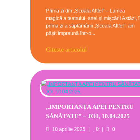
on
Prima zi din „Școala Altfel” – Lumea
magică a teatrului, artei și mișcării Astăzi, 
prima zi a săptămânii „Școala Altfel”, am
pășit împreună într-o...
Citeste articolul
,,IMPORTANȚA APEI PENTRU
SĂNĂTATE” – JOI, 10.04.2025
Posted
Likes
Comments
10 aprilie 2025
0
0
on