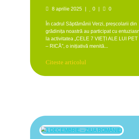
Posted
Likes
Comments
8 aprilie 2025
0
0
on
În cadrul Săptămânii Verzi, preșcolarii din
grădinița noastră au participat cu entuzias
la activitatea „CELE 7 VIEȚI ALE LUI PET
– RICĂ”, o inițiativă menită...
Citeste articolul