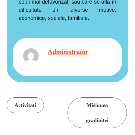
copii mai defavorizaţi sau care se află în
dificultate din diverse motive:
economice, sociale, familiale.
Administrator
Continue
Activitati
Misiunea
Reading
gradinitei