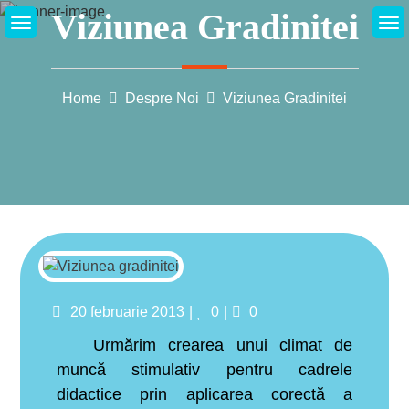
Skip
Viziunea Gradinitei
to
content
Home
Despre Noi
Viziunea Gradinitei
Posted
Likes
Comments
20 februarie 2013
0
0
on
Urmărim crearea unui climat de
muncă stimulativ pentru cadrele
didactice prin aplicarea corectă a