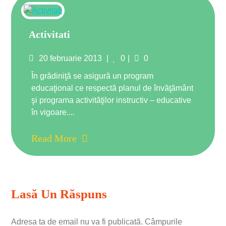
Activitati
Posted
Comments
20 februarie 2013
0
0
on
În grădiniţă se asigură un program
educaţional ce respectă planul de învăţământ
şi programa activităţilor instructiv – educative
în vigoare....
Read More
Lasă Un Răspuns
Adresa ta de email nu va fi publicată.
Câmpurile