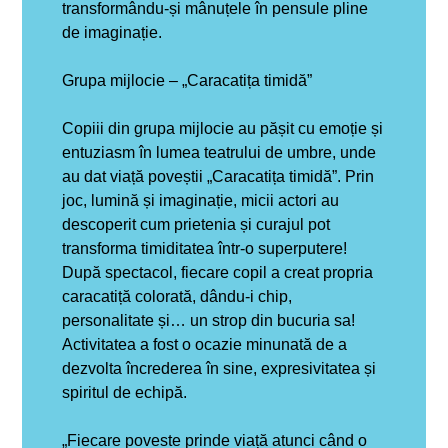
transformându-și mânuțele în pensule pline
de imaginație.
Grupa mijlocie – „Caracatița timidă”
Copiii din grupa mijlocie au pășit cu emoție și
entuziasm în lumea teatrului de umbre, unde
au dat viață poveștii „Caracatița timidă”.
Prin
joc, lumină și imaginație, micii actori au
descoperit cum prietenia și curajul pot
transforma timiditatea într-o superputere!
După spectacol, fiecare copil a creat propria
caracatiță colorată, dându-i chip,
personalitate și… un strop din bucuria sa!
Activitatea a fost o ocazie minunată de a
dezvolta încrederea în sine, expresivitatea și
spiritul de echipă.
„Fiecare poveste prinde viață atunci când o