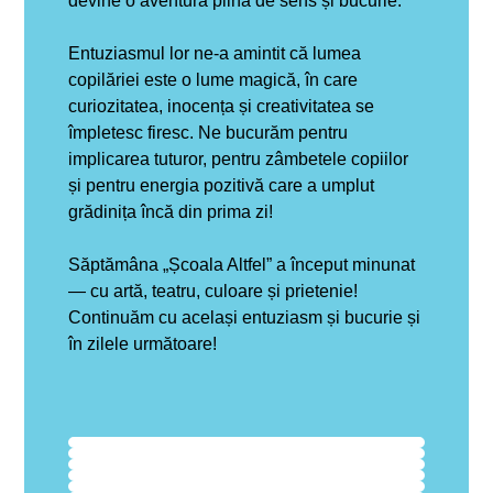
devine o aventură plină de sens și bucurie.
Entuziasmul lor ne-a amintit că lumea
copilăriei este o lume magică, în care
curiozitatea, inocența și creativitatea se
împletesc firesc.
Ne bucurăm pentru
implicarea tuturor, pentru zâmbetele copiilor
și pentru energia pozitivă care a umplut
grădinița încă din prima zi!
Săptămâna „Școala Altfel” a început minunat
— cu artă, teatru, culoare și prietenie!
Continuăm cu același entuziasm și bucurie și
în zilele următoare!