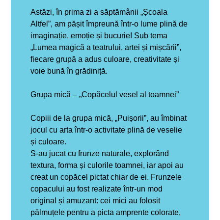
Astăzi, în prima zi a săptămânii „Școala
Altfel”, am pășit împreună într-o lume plină de
imaginație, emoție și bucurie! Sub tema
„Lumea magică a teatrului, artei și mișcării”,
fiecare grupă a adus culoare, creativitate și
voie bună în grădiniță.
Grupa mică – „Copăcelul vesel al toamnei”
Copiii de la grupa mică, „Puișorii”, au îmbinat
jocul cu arta într-o activitate plină de veselie
și culoare.
S-au jucat cu frunze naturale, explorând
textura, forma și culorile toamnei, iar apoi au
creat un copăcel pictat chiar de ei. Frunzele
copacului au fost realizate într-un mod
original și amuzant: cei mici au folosit
pălmuțele pentru a picta amprente colorate,