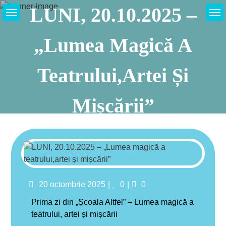
Skip
LUNI, 20.10.2025 –
to
content
„Lumea Magică A
Teatrului,artei Și
Mișcării”
Home
Evenimente
LUNI, 20.10.2025 – „Lumea Magică A Teatrului,artei Și
Mișcării”
Posted
Likes
Comments
20 octombrie 2025
0
0
on
Prima zi din „Școala Altfel” – Lumea magică a
teatrului, artei și mișcării