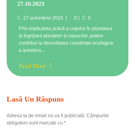
27.10.2023
Posted
Comments
27 octombrie 2023
0
0
on
Prin implicarea activă a copiilor în plantarea
și îngrijirea plantelor și copacilor, putem
contribui la dezvoltarea conștiinței ecologice
a acestora...
Read More
Lasă Un Răspuns
Adresa ta de email nu va fi publicată.
Câmpurile
obligatorii sunt marcate cu
*