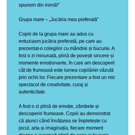
spunem din inimă!”
Grupa mare – „Jucăria mea preferată”
Copiii de la grupa mare au adus cu
entuziasm jucăria preferată, pe care au
prezentat-o colegilor cu mândrie și bucurie.
A
fost o zi minunată, plină de povești sincere și
momente emoționante, în care am descoperit
cât de frumoasă este lumea copilăriei văzută
prin ochii lor.
Fiecare prezentare a fost un mic
spectacol de creativitate, curaj și
autenticitate.
A fost o zi plină de emoție, zâmbete și
descoperiri frumoase.
Copiii au demonstrat
că atunci când învățarea se împletește cu
jocul, arta și imaginația, fiecare moment