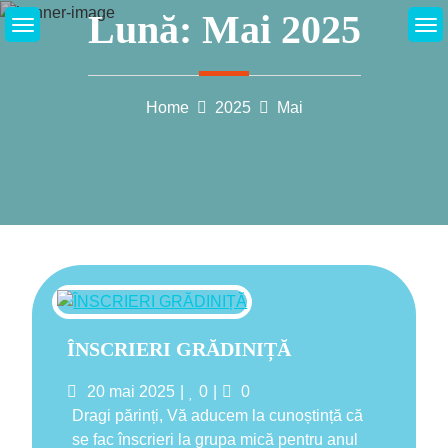
Skip
Lună:
Mai 2025
to
content
Home
2025
Mai
ÎNSCRIERI GRĂDINIȚĂ
Posted
Likes
Comments
20 mai 2025
0
0
on
Dragi părinți, Vă aducem la cunoștință că
se fac înscrieri la grupa mică pentru anul