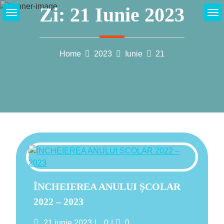
Skip
Zi:
21 Iunie 2023
to
content
Home
2023
Iunie
21
ÎNCHEIEREA ANULUI ȘCOLAR
2022 – 2023
Posted
Likes
Comments
21 iunie 2023
0
0